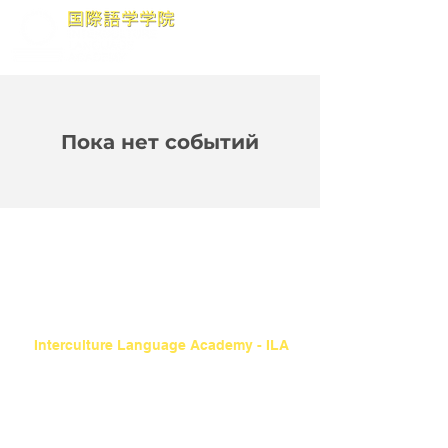
Пока нет событий
Interculture Language Academy - ILA
5 Chome-5 Sanbancho, Nagata Ward, Kobe, Hyogo
653-0011
Тел: +
81-78-576-6129
Эл. адрес:
int-cul@mte.biglobe.ne.jp