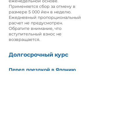
еженедельной основе.
Применяется сбор за отмену в
размере 5 000 йен в неделю.
Ежедневный пропорциональный
расчет не предусмотрен.
Обратите внимание, что
вступительный взнос не
возвращается.
Долгосрочный курс
Перед поездкой в Японию
1) Если Сертификат соответствия
(COE) не выдан: Плата за подачу
заявления (включая сбор за
проверку) не возвращается. Все
другие ранее внесенные платежи
будут возвращены.
2) Если виза отказана японским
посольством или консульством за
рубежом: Вступительный взнос,